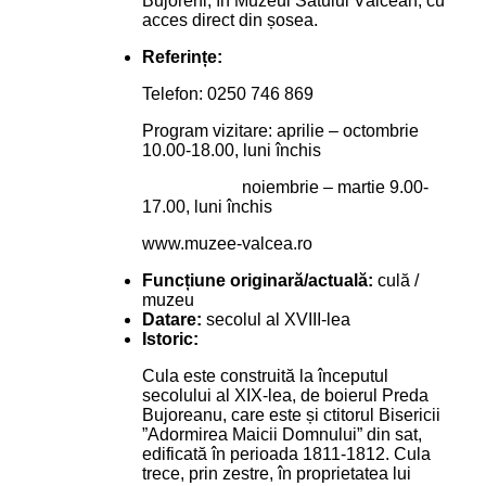
Bujoreni, în Muzeul Satului Vâlcean, cu
acces direct din șosea.
Referințe:
Telefon: 0250 746 869
Program vizitare: aprilie – octombrie
10.00-18.00, luni închis
noiembrie – martie 9.00-
17.00, luni închis
www.muzee-valcea.ro
Funcțiune originară/actuală:
culă /
muzeu
Datare:
secolul al XVIII-lea
Istoric:
Cula este construită la începutul
secolului al XIX-lea, de boierul Preda
Bujoreanu, care este și ctitorul Bisericii
”Adormirea Maicii Domnului” din sat,
edificată în perioada 1811-1812. Cula
trece, prin zestre, în proprietatea lui