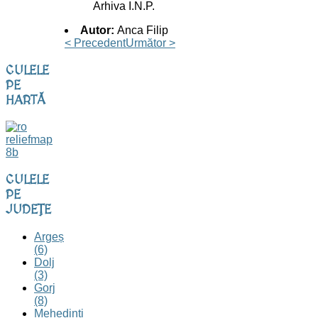
Arhiva I.N.P.
Autor:
Anca Filip
< Precedent
Următor >
CULELE
PE
HARTĂ
CULELE
PE
JUDEȚE
Argeș
(6)
Dolj
(3)
Gorj
(8)
Mehedinți