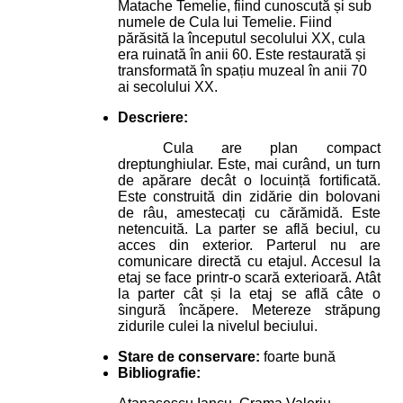
Matache Temelie, fiind cunoscută și sub
numele de Cula lui Temelie. Fiind
părăsită la începutul secolului XX, cula
era ruinată în anii 60. Este restaurată și
transformată în spațiu muzeal în anii 70
ai secolului XX.
Descriere:
Cula are plan compact
dreptunghiular. Este, mai curând, un turn
de apărare decât o locuință fortificată.
Este construită din zidărie din bolovani
de râu, amestecați cu cărămidă. Este
netencuită. La parter se află beciul, cu
acces din exterior. Parterul nu are
comunicare directă cu etajul. Accesul la
etaj se face printr-o scară exterioară. Atât
la parter cât și la etaj se află câte o
singură încăpere. Metereze străpung
zidurile culei la nivelul beciului.
Stare de conservare:
foarte bună
Bibliografie: