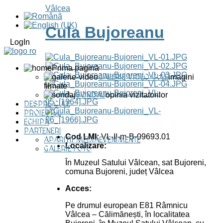
Vâlcea
Cula Bujoreanu
LogIn
Prima pagină
GALERIE VIDEO CULE
imagini
filmate
SONDAJ
opinia vizitatorilor
DESPRE CULE
PROIECTUL
ECHIPA
PARTENERI
Cod LMI:
VL-II-m-B-09693.01
APARIȚII MEDIA
EVENIMENTE
Localizare:
GALERIE FOTO
În Muzeul Satului Vâlcean, sat Bujoreni,
comuna Bujoreni, județ Vâlcea
Acces:
Pe drumul european E81 Râmnicu
Vâlcea – Călimănești, în localitatea