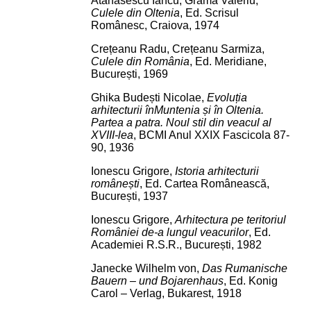
Atanasescu Iancu, Grama Valeriu,
Culele din Oltenia
, Ed. Scrisul
Românesc, Craiova, 1974
Crețeanu Radu, Crețeanu Sarmiza,
Culele din România
, Ed. Meridiane,
București, 1969
Ghika Budești Nicolae,
Evoluția
arhitecturii înMuntenia și în Oltenia.
Partea a patra. Noul stil din veacul al
XVIII-lea
, BCMI Anul XXIX Fascicola 87-
90, 1936
Ionescu Grigore,
Istoria arhitecturii
românești
, Ed. Cartea Românească,
București, 1937
Ionescu Grigore,
Arhitectura pe teritoriul
României de-a lungul veacurilor
, Ed.
Academiei R.S.R., București, 1982
Janecke Wilhelm von,
Das Rumanische
Bauern – und Bojarenhaus
, Ed. Konig
Carol – Verlag, Bukarest, 1918