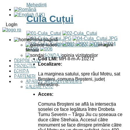
Mehedinți
Cula Cuțui
LogIn
Prima pagină
GALERIE VIDEO CULE
imagini
filmate
SONDAJ
opinia vizitatorilor
Cod LMI:
MH-II-m-A-10272
DESPRE CULE
Localizare:
PROIECTUL
ECHIPA
La marginea satului, spre râul Motru, sat
PARTENERI
Broșteni, comuna Broșteni, județ
APARIȚII MEDIA
EVENIMENTE
Mehedinți.
GALERIE FOTO
Acces:
Comuna Broşteni se află la intersecția
șoselei ce face legătura între Drobeta
Turnu Severin – Târgu Jiu cu șoseaua ce
duce către Strehaia. Accesul către
monument se face dinspre primărie către