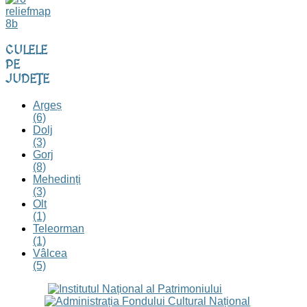
CULELE
PE
JUDEȚE
Argeș
(6)
Dolj
(3)
Gorj
(8)
Mehedinți
(3)
Olt
(1)
Teleorman
(1)
Vâlcea
(5)