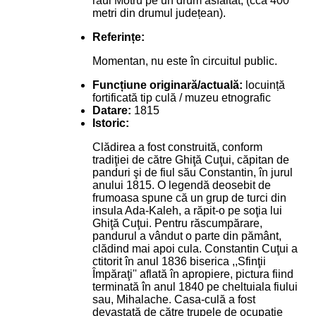
râul Motru pe un drum asfaltat, (cca 400
metri din drumul județean).
Referințe:
Momentan, nu este în circuitul public.
Funcțiune originară/actuală:
locuință
fortificată tip culă / muzeu etnografic
Datare:
1815
Istoric:
Clădirea a fost construită, conform
tradiţiei de către Ghiţă Cuţui, căpitan de
panduri şi de fiul său Constantin, în jurul
anului 1815. O legendă deosebit de
frumoasa spune că un grup de turci din
insula Ada-Kaleh, a răpit-o pe soţia lui
Ghiţă Cuţui. Pentru răscumpărare,
pandurul a vândut o parte din pământ,
clădind mai apoi cula. Constantin Cuţui a
ctitorit în anul 1836 biserica ,,Sfinţii
Împăraţi'' aflată în apropiere, pictura fiind
terminată în anul 1840 pe cheltuiala fiului
sau, Mihalache. Casa-culă a fost
devastată de către trupele de ocupaţie