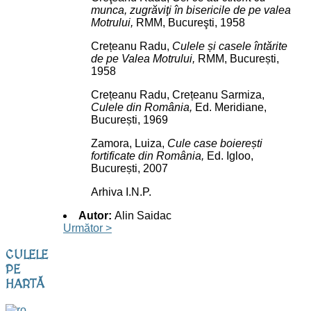
munca, zugrăviţi în bisericile de pe valea
Motrului,
RMM, Bucureşti, 1958
Crețeanu Radu,
Culele și casele întărite
de pe Valea Motrului,
RMM, București,
1958
Crețeanu Radu,
Crețeanu Sarmiza,
Culele din România,
Ed.
Meridiane,
București, 1969
Zamora
, Luiza,
Cule case boierești
fortificate din România,
Ed. Igloo,
București, 2007
Arhiva I.N.P.
Autor:
Alin Saidac
Următor >
CULELE
PE
HARTĂ