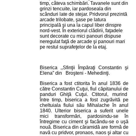
timp, câteva schimbări. Tavanele sunt din
grinzi tencuite, iar pardoseala din
scânduri late de stejar. Pridvorul prezintă
arcade trilobate, şase pe latura
principală şi una la capul liber dinspre
nord-vest. În exteriorul clădirii, faţadele
sunt decorate cu mici panouri dispuse
neregulat faţă de arcade şi panouri mari
pe restul suprafeţelor de la etaj.
Biserica ,,Sfinţii Împăraţi Constantin şi
Elena”
din
Broşteni - Mehedinţi.
Biserica a fost ctitorita în anul 1836 de
către Constantin Cuţui, fiul căpitanului de
panduri Ghiţă Cuţui. Ctitorul, murind
între timp, biserica a fost zugrăvită pe
cheltuiala fiului său Mihalache în anul
1840. Ulterior biserica a suferit unele
mici transformări, pardosindu-se în
întregime cu ciment şi facându-se o uşă
nouă. Biserica din căramidă are formă de
navă cu pridvor, pronaos, naos şi altar cu