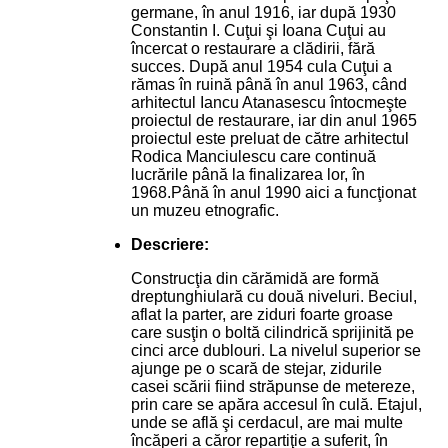
germane, în anul 1916, iar după 1930
Constantin I. Cuţui şi Ioana Cuţui au
încercat o restaurare a clădirii, fără
succes. După anul 1954 cula Cuţui a
rămas în ruină până în anul 1963, când
arhitectul Iancu Atanasescu întocmeşte
proiectul de restaurare, iar din anul 1965
proiectul este preluat de către arhitectul
Rodica Manciulescu care continuă
lucrările până la finalizarea lor, în
1968.Până în anul 1990 aici a funcţionat
un muzeu etnografic.
Descriere:
Construcţia din cărămidă are formă
dreptunghiulară cu două niveluri. Beciul,
aflat la parter, are ziduri foarte groase
care susţin o boltă cilindrică sprijinită pe
cinci arce dublouri. La nivelul superior se
ajunge pe o scară de stejar, zidurile
casei scării fiind străpunse de metereze,
prin care se apăra accesul în culă. Etajul,
unde se află şi cerdacul, are mai multe
încăperi a căror repartiţie a suferit, în