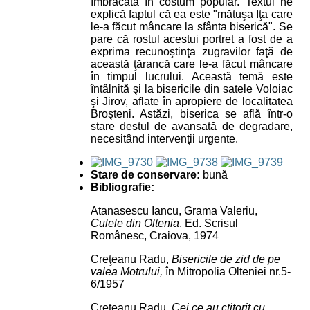
îmbrăcată în costum popular. Textul ne
explică faptul că ea este "mătuşa Iţa care
le-a făcut mâncare la sfânta biserică"
. Se
pare că rostul acestui portret a fost de a
exprima recunoştinţa zugravilor faţă de
această ţărancă care le-a făcut mâncare
în timpul lucrului. Această temă este
întâlnită şi la bisericile din satele Voloiac
şi Jirov, aflate în apropiere de localitatea
Broşteni. Astăzi, biserica se află într-o
stare destul de avansată de degradare,
necesitând intervenţii urgente.
Stare de conservare:
bună
Bibliografie:
Atanasescu Iancu, Grama Valeriu,
Culele din Oltenia
, Ed. Scrisul
Românesc, Craiova, 1974
Creţeanu Radu,
Bisericile de zid de pe
valea Motrului,
în Mitropolia Olteniei nr.5-
6
/1957
Creţeanu Radu,
Cei ce au ctitorit cu