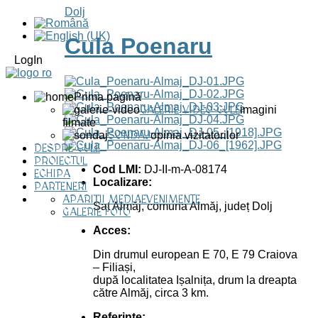
Dolj
Cula Poenaru
LogIn
Prima pagină
GALERIE VIDEO CULE
imagini
filmate
SONDAJ
opinia vizitatorilor
DESPRE CULE
PROIECTUL
Cod LMI:
DJ-II-m-A-08174
ECHIPA
Localizare:
PARTENERI
APARIȚII MEDIA
EVENIMENTE
Sat Almăj, comuna Almăj, județ Dolj
GALERIE FOTO
Acces:
Din drumul european E 70, E 79 Craiova
– Filiași,
după localitatea Ișalnița, drum la dreapta
către Almăj, circa 3 km.
Referințe: