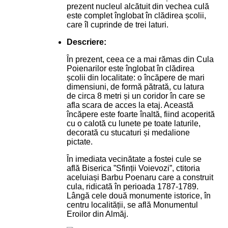
prezent nucleul alcătuit din vechea culă
este complet înglobat în clădirea școlii,
care îl cuprinde de trei laturi.
Descriere:
În prezent, ceea ce a mai rămas din Cula
Poienarilor este înglobat în clădirea
școlii din localitate: o încăpere de mari
dimensiuni, de formă pătrată, cu latura
de circa 8 metri și un coridor în care se
afla scara de acces la etaj. Această
încăpere este foarte înaltă, fiind acoperită
cu o calotă cu lunete pe toate laturile,
decorată cu stucaturi și medalione
pictate.
În imediata vecinătate a fostei cule se
află Biserica ”Sfinții Voievozi”, ctitoria
aceluiași Barbu Poenaru care a construit
cula, ridicată în perioada 1787-1789.
Lângă cele două monumente istorice, în
centru localității, se află Monumentul
Eroilor din Almăj.