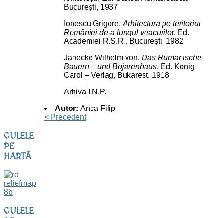
București, 1937
Ionescu Grigore,
Arhitectura pe teritoriul
României de-a lungul veacurilo
r, Ed.
Academiei R.S.R., București, 1982
Janecke Wilhelm von,
Das Rumanische
Bauern – und Bojarenhaus
, Ed. Konig
Carol – Verlag, Bukarest, 1918
Arhiva I.N.P.
Autor:
Anca Filip
< Precedent
CULELE
PE
HARTĂ
CULELE