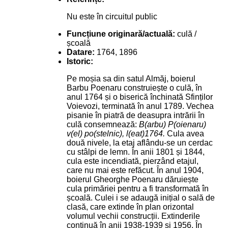
Nu este în circuitul public
Funcțiune originară/actuală:
culă /
școală
Datare:
1764, 1896
Istoric:
Pe moșia sa din satul Almăj, boierul
Barbu Poenaru construiește o culă, în
anul 1764 și o biserică închinată Sfinților
Voievozi, terminată în anul 1789. Vechea
pisanie în piatră de deasupra intrării în
culă consemnează:
B(arbu) P(oienaru)
v(el) po(stelnic), l(eat)1764.
Cula avea
două nivele, la etaj aflându-se un cerdac
cu stâlpi de lemn. În anii 1801 și 1844,
cula este incendiată, pierzând etajul,
care nu mai este refăcut. În anul 1904,
boierul Gheorghe Poenaru dăruiește
cula primăriei pentru a fi transformată în
școală. Culei i se adaugă inițial o sală de
clasă, care extinde în plan orizontal
volumul vechii construcții. Extinderile
continuă în anii 1938-1939 și 1956. În