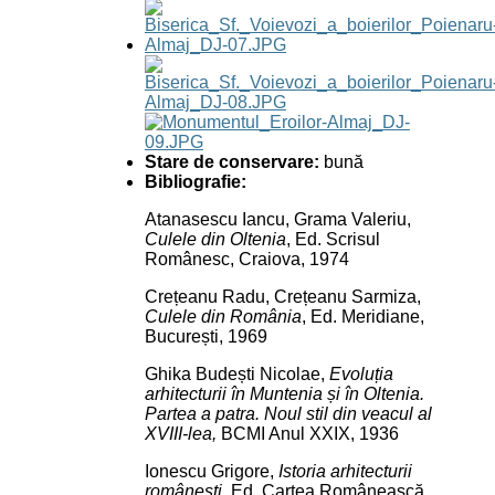
Stare de conservare:
bună
Bibliografie:
Atanasescu Iancu, Grama Valeriu,
Culele din Oltenia
, Ed. Scrisul
Românesc, Craiova, 1974
Crețeanu Radu, Crețeanu Sarmiza,
Culele din România
, Ed. Meridiane,
București, 1969
Ghika Budești Nicolae,
Evoluția
arhitecturii în Muntenia și în Oltenia.
Partea a patra. Noul stil din veacul al
XVIII-lea,
BCMI Anul XXIX, 1936
Ionescu Grigore,
Istoria arhitecturii
românești
, Ed. Cartea Românească,