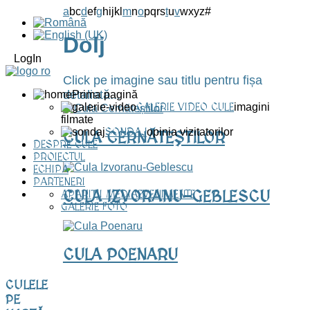
a
b
c
d
e
f
g
h
i
j
k
l
m
n
o
p
q
r
s
t
u
v
w
x
y
z
#
Dolj
LogIn
Click pe imagine sau titlu pentru fișa
detaliată...
Prima pagină
GALERIE VIDEO CULE
imagini
filmate
SONDAJ
opinia vizitatorilor
CULA CERNĂTEȘTILOR
DESPRE CULE
PROIECTUL
ECHIPA
PARTENERI
CULA IZVORANU-GEBLESCU
APARIȚII MEDIA
EVENIMENTE
GALERIE FOTO
CULA POENARU
CULELE
PE