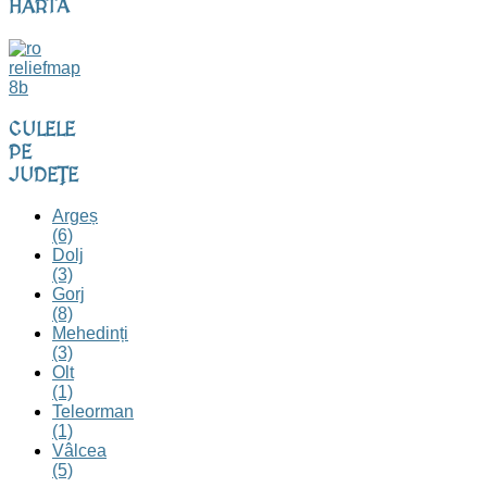
HARTĂ
CULELE
PE
JUDEȚE
Argeș
(6)
Dolj
(3)
Gorj
(8)
Mehedinți
(3)
Olt
(1)
Teleorman
(1)
Vâlcea
(5)