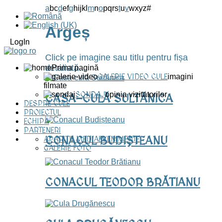
a
b
c
d
e
f
g
h
i
j
k
l
m
n
o
p
q
r
s
t
u
v
w
x
y
z
#
Argeș
LogIn
Click pe imagine sau titlu pentru fișa
detaliată...
Prima pagină
GALERIE VIDEO CULE
imagini
filmate
SONDAJ
opinia vizitatorilor
CASA-CULĂ SULTĂNICA
DESPRE CULE
PROIECTUL
ECHIPA
PARTENERI
CONACUL BUDIȘTEANU
APARIȚII MEDIA
EVENIMENTE
GALERIE FOTO
CONACUL TEODOR BRĂTIANU