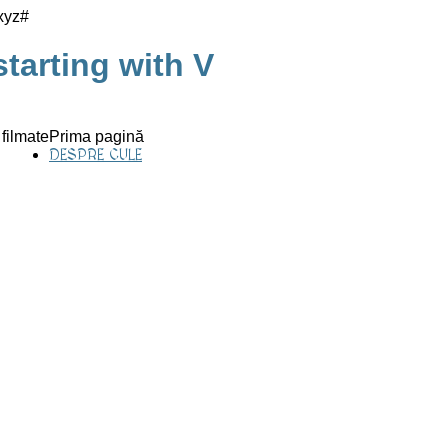
x
y
z
#
tarting with V
 filmate
Prima pagină
DESPRE CULE