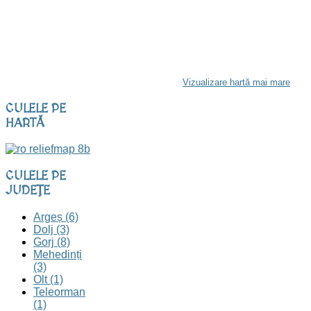
Vizualizare hartă mai mare
CULELE
PE
HARTĂ
CULELE
PE
JUDEȚE
Argeș (6)
Dolj (3)
Gorj (8)
Mehedinți
(3)
Olt (1)
Teleorman
(1)