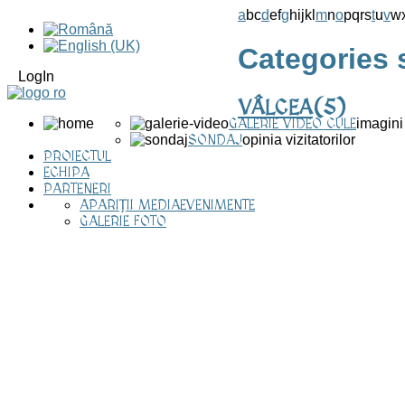
a
b
c
d
e
f
g
h
i
j
k
l
m
n
o
p
q
r
s
t
u
v
w
Categories s
LogIn
VÂLCEA
(5)
GALERIE VIDEO CULE
imagini
SONDAJ
opinia vizitatorilor
PROIECTUL
ECHIPA
PARTENERI
APARIȚII MEDIA
EVENIMENTE
GALERIE FOTO